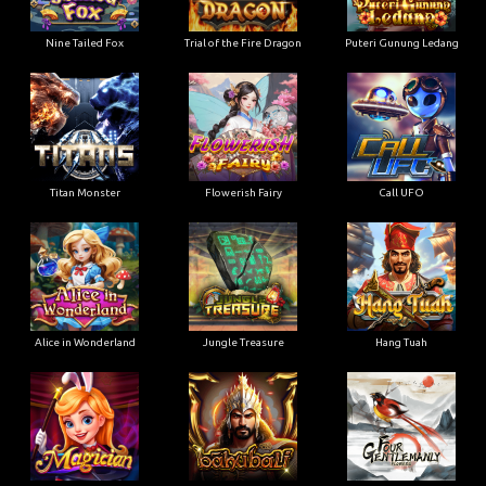
Nine Tailed Fox
Trial of the Fire Dragon
Puteri Gunung Ledang
Titan Monster
Flowerish Fairy
Call UFO
Alice in Wonderland
Jungle Treasure
Hang Tuah