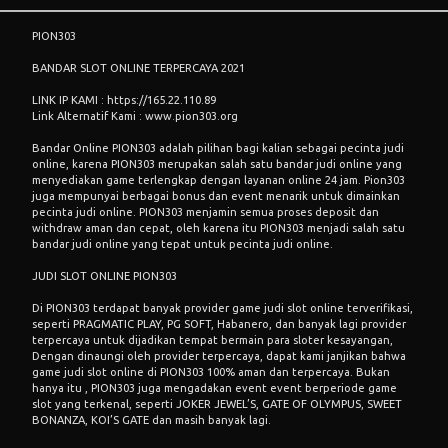
PION303
BANDAR SLOT ONLINE TERPERCAYA 2021
LINK IP KAMI : https://165.22.110.89
Link Alternatif Kami : www.pion303.org
Bandar Online PION303 adalah pilihan bagi kalian sebagai pecinta judi
online, karena PION303 merupakan salah satu bandar judi online yang
menyediakan game terlengkap dengan layanan online 24 jam. Pion303
juga mempunyai berbagai bonus dan event menarik untuk dimainkan
pecinta judi online. PION303 menjamin semua proses deposit dan
withdraw aman dan cepat, oleh karena itu PION303 menjadi salah satu
bandar judi online yang tepat untuk pecinta judi online.
JUDI SLOT ONLINE PION303
Di PION303 terdapat banyak provider game judi slot online terverifikasi,
seperti PRAGMATIC PLAY, PG SOFT, Habanero, dan banyak lagi provider
terpercaya untuk dijadikan tempat bermain para sloter kesayangan,
Dengan dinaungi oleh provider terpercaya, dapat kami janjikan bahwa
game judi slot online di PION303 100% aman dan terpercaya. Bukan
hanya itu , PION303 juga mengadakan event event berperiode game
slot yang terkenal, seperti JOKER JEWEL’S, GATE OF OLYMPUS, SWEET
BONANZA, KOI’S GATE dan masih banyak lagi.