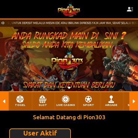
, UNTUK DEPOSIT MELALUI MESIN EDC ATAU BRILINK DIPROSES 1X24 JAM YAH, SEHAT SELALU BOSKU !!
TOGEL
SLOT
LIVE CASINO
SPORT
ARCADE
SABU
Selamat Datang di Pion303
User Aktif