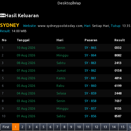
Desktop
Wap
Hasil Keluaran
SYDNEY
Website:
www.sydneypoolstoday.com
, Hari:
Setiap Hari
, Tutup:
13:35
Result:
14:00 WIB
No
Tanggal
Hari
Pasaran
Result
1
10 Aug 2026
Senin
SY - 865
0332
2
09 Aug 2026
Minggu
SY - 864
8082
3
08 Aug 2026
Sabtu
SY - 863
2413
4
07 Aug 2026
Jumat
SY - 862
0158
5
06 Aug 2026
Kamis
SY - 861
4816
6
05 Aug 2026
Rabu
SY - 860
6199
7
04 Aug 2026
Selasa
SY - 859
2448
8
03 Aug 2026
Senin
SY - 858
7037
9
02 Aug 2026
Minggu
SY - 857
9135
10
01 Aug 2026
Sabtu
SY - 856
8587
First
1
2
3
4
5
6
7
8
9
10
11
12
13
14
15