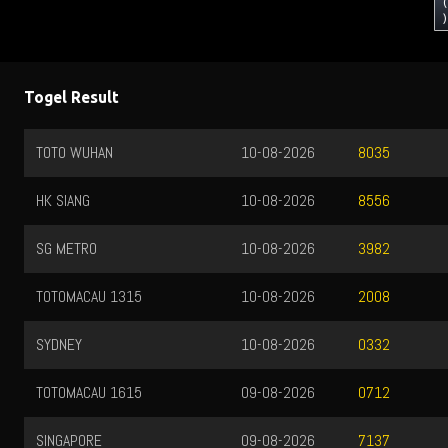
(
)
Togel Result
TOTO WUHAN
10-08-2026
8035
HK SIANG
10-08-2026
8556
SG METRO
10-08-2026
3982
TOTOMACAU 1315
10-08-2026
2008
SYDNEY
10-08-2026
0332
TOTOMACAU 1615
09-08-2026
0712
SINGAPORE
09-08-2026
7137