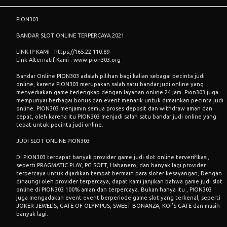
PION303
BANDAR SLOT ONLINE TERPERCAYA 2021
LINK IP KAMI : https://165.22.110.89
Link Alternatif Kami : www.pion303.org
Bandar Online PION303 adalah pilihan bagi kalian sebagai pecinta judi
online, karena PION303 merupakan salah satu bandar judi online yang
menyediakan game terlengkap dengan layanan online 24 jam. Pion303 juga
mempunyai berbagai bonus dan event menarik untuk dimainkan pecinta judi
online. PION303 menjamin semua proses deposit dan withdraw aman dan
cepat, oleh karena itu PION303 menjadi salah satu bandar judi online yang
tepat untuk pecinta judi online.
JUDI SLOT ONLINE PION303
Di PION303 terdapat banyak provider game judi slot online terverifikasi,
seperti PRAGMATIC PLAY, PG SOFT, Habanero, dan banyak lagi provider
terpercaya untuk dijadikan tempat bermain para sloter kesayangan, Dengan
dinaungi oleh provider terpercaya, dapat kami janjikan bahwa game judi slot
online di PION303 100% aman dan terpercaya. Bukan hanya itu , PION303
juga mengadakan event event berperiode game slot yang terkenal, seperti
JOKER JEWEL’S, GATE OF OLYMPUS, SWEET BONANZA, KOI’S GATE dan masih
banyak lagi.