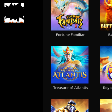
Fortune Familiar
Bu
Treasure of Atlantis
Roya