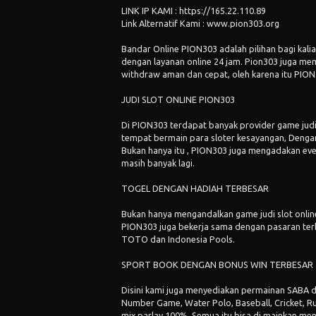
Prosperity Dragon
Ri
LINK IP KAMI : https://165.22.110.89
Link Alternatif Kami : www.pion303.org
Bandar Online PION303 adalah pilihan bagi kali
dengan layanan online 24 jam. Pion303 juga me
withdraw aman dan cepat, oleh karena itu PION30
JUDI SLOT ONLINE PION303
Di PION303 terdapat banyak provider game judi 
tempat bermain para sloter kesayangan, Dengan
Super Fortune
S
Bukan hanya itu , PION303 juga mengadakan ev
masih banyak lagi.
TOGEL DENGAN HADIAH TERBESAR
Bukan hanya mengandalkan game judi slot onlin
PION303 juga bekerja sama dengan pasaran terk
TOTO dan Indonesia Pools.
SPORT BOOK DENGAN BONUS WIN TERBESAR
Disini kami juga menyediakan permainan SABA den