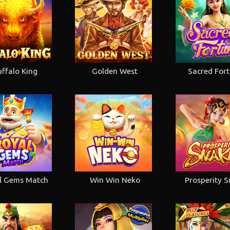
ffalo King
Golden West
Sacred For
l Gems Match
Win Win Neko
Prosperity 