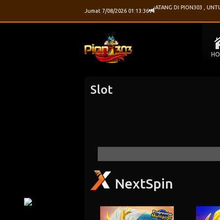
SELAMAT DATANG DI PION303 , UNTUK DEPOS
Jumat 7/08/2026 01:13:37
HO
Slot
NextSpin