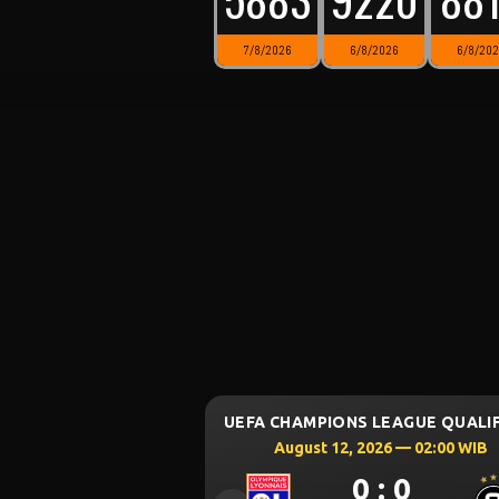
7/8/2026
6/8/2026
6/8/20
Big Cai Shen
Cla
Candy Bonanza Xmas
Crazy
E-FOOTBALL F24 ELITE CLUB FRI
August 7, 2026 — 08:00 WIB
2 : 0