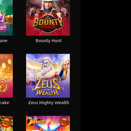
tune
Bounty Hunt
Snake
Zeus Mighty Wealth