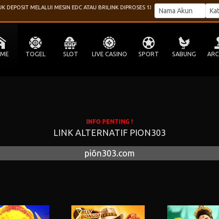
IT MELALUI MESIN EDC ATAU BRILINK DIPROSES 1X24 JAM YAH, SEHAT SELALU BOSKU
ME
TOGEL
SLOT
LIVE CASINO
SPORT
SABUNG
ARC
INFO PENTING !
LINK ALTERNATIF PION303
piõn303.com