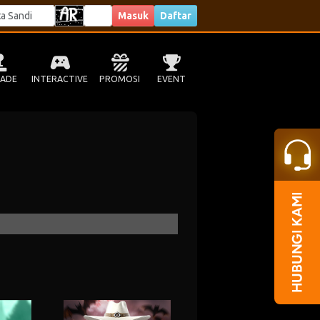
 !!
SELAMAT DATANG DI PION303 , UNTUK DEPOSIT MELALUI MESIN EDC
Masuk
Daftar
ADE
INTERACTIVE
PROMOSI
EVENT