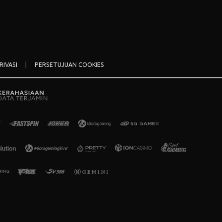
Woman
Lucky Gems
RIVASI
|
PERSETUJUAN COOKIES
Crime
Princess of RA