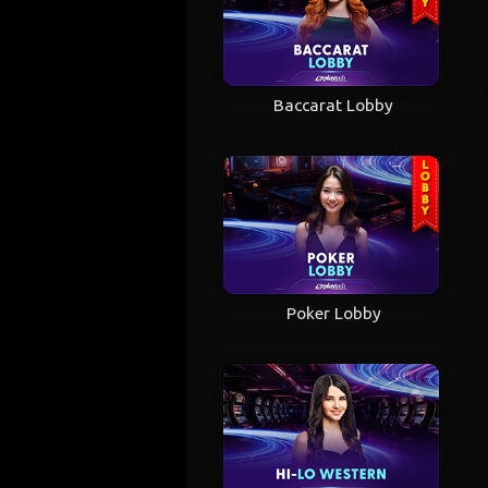
Baccarat Lobby
Poker Lobby