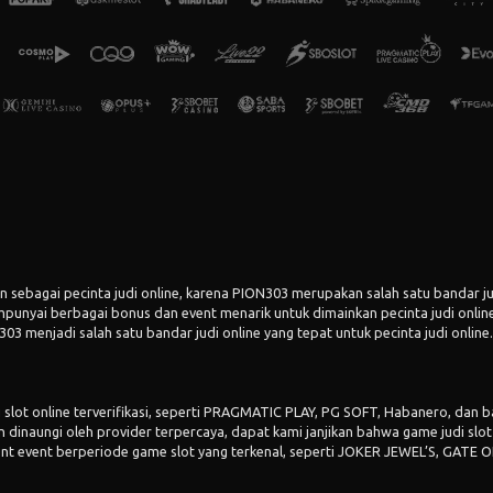
an sebagai pecinta judi online, karena PION303 merupakan salah satu bandar 
mpunyai berbagai bonus dan event menarik untuk dimainkan pecinta judi onl
3 menjadi salah satu bandar judi online yang tepat untuk pecinta judi online.
slot online terverifikasi, seperti PRAGMATIC PLAY, PG SOFT, Habanero, dan ba
 dinaungi oleh provider terpercaya, dapat kami janjikan bahwa game judi slo
ent event berperiode game slot yang terkenal, seperti JOKER JEWEL’S, GA