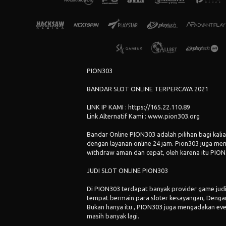
PION303
BANDAR SLOT ONLINE TERPERCAYA 2021
LINK IP KAMI : https://165.22.110.89
Link Alternatif Kami : www.pion303.org
Bandar Online PION303 adalah pilihan bagi kali
dengan layanan online 24 jam. Pion303 juga me
withdraw aman dan cepat, oleh karena itu PION30
JUDI SLOT ONLINE PION303
Di PION303 terdapat banyak provider game judi 
tempat bermain para sloter kesayangan, Dengan
Bukan hanya itu , PION303 juga mengadakan ev
masih banyak lagi.