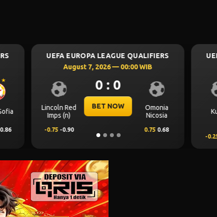
ERS
UEFA EUROPA LEAGUE QUALIFIERS
UE
August 7, 2026 — 00:00 WIB
0 : 0
BET NOW
Red Bull
FC 
lecht
Pafos FC
Salzburg
Kr
0.92
1
0.88
-1
0.94
-0.