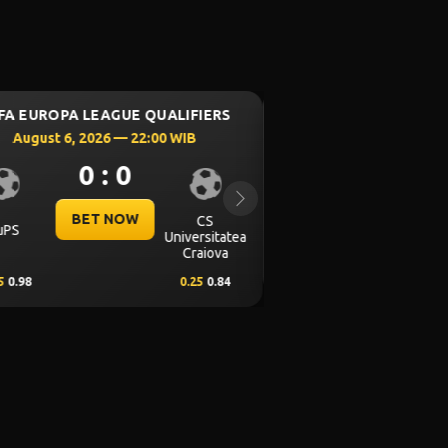
FA EUROPA LEAGUE QUALIFIERS
August 7, 2026 — 00:00 WIB
0 : 0
Next
BET NOW
Hradec
Besiktas
alove
25
-0.81
0.25
0.63