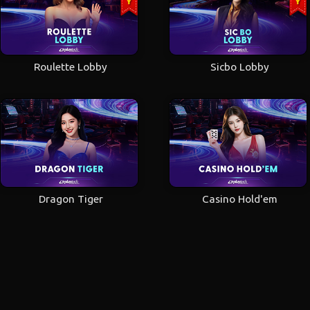
Roulette Lobby
Sicbo Lobby
Dragon Tiger
Casino Hold'em