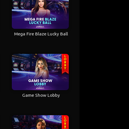
Mega Fire Blaze Lucky Ball
Game Show Lobby