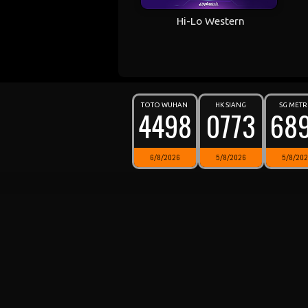
Hi-Lo Western
TOTO WUHAN
HK SIANG
SG MET
4498
0773
68
6/8/2026
5/8/2026
5/8/20