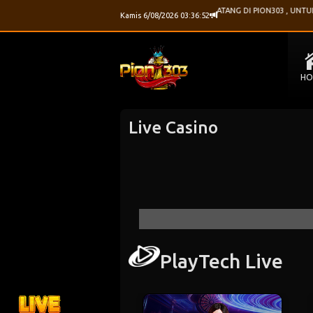
SELAMAT DATANG DI PION303 , UNTUK DEPOSI
Kamis 6/08/2026 03:36:53
HO
Live Casino
PlayTech Live