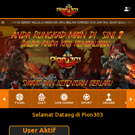
, UNTUK DEPOSIT MELALUI MESIN EDC ATAU BRILINK DIPROSES 1X24 JAM YAH, SEHAT SELALU BOSKU !!
TOGEL
SLOT
LIVE CASINO
SPORT
ARCADE
SABU
Selamat Datang di Pion303
User Aktif