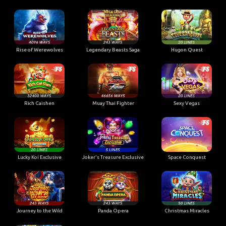
Rise of Werewolves
Legendary Beasts Saga
Hugon Quest
Rich Caishen
Muay Thai Fighter
Sexy Vegas
Lucky Koi Exclusive
Joker's Treasure Exclusive
Space Conquest
Journey to the Wild
Panda Opera
Christmas Miracles