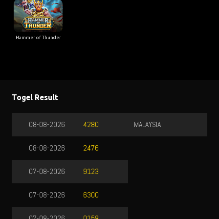
Hammer of Thunder
Togel Result
MALAYSIA
07-08-2026
7218