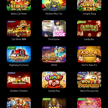
Baby Cai Shen
Pocket Mon Go
Jungle King
First Love
Cai Shen 888
Lucky Koi
Highway Fortune
ZEUS
Da Fu Xiao Fu
Golden Chicken
Candy Pop
Wow Prosperity