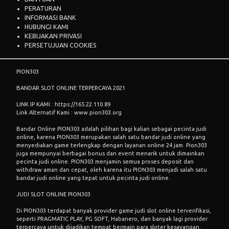
PERATURAN
INFORMASI BANK
HUBUNGI KAMI
KEBIJAKAN PRIVASI
PERSETUJUAN COOKIES
PION303
BANDAR SLOT ONLINE TERPERCAYA 2021
LINK IP KAMI : https://165.22.110.89
Link Alternatif Kami : www.pion303.org
Bandar Online PION303 adalah pilihan bagi kalian sebagai pecinta judi
online, karena PION303 merupakan salah satu bandar judi online yang
menyediakan game terlengkap dengan layanan online 24 jam. Pion303
juga mempunyai berbagai bonus dan event menarik untuk dimainkan
pecinta judi online. PION303 menjamin semua proses deposit dan
withdraw aman dan cepat, oleh karena itu PION303 menjadi salah satu
bandar judi online yang tepat untuk pecinta judi online.
JUDI SLOT ONLINE PION303
Di PION303 terdapat banyak provider game judi slot online terverifikasi,
seperti PRAGMATIC PLAY, PG SOFT, Habanero, dan banyak lagi provider
terpercaya untuk dijadikan tempat bermain para sloter kesayangan,