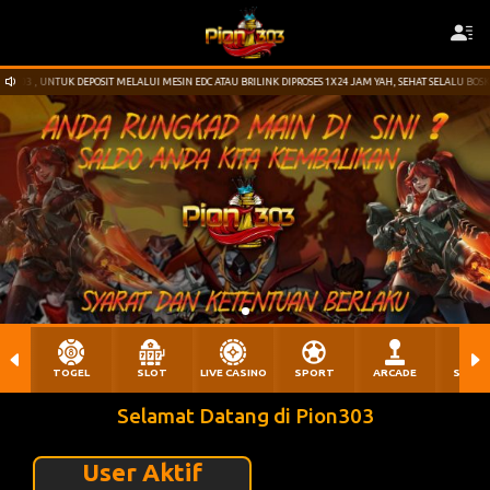
DEPOSIT MELALUI MESIN EDC ATAU BRILINK DIPROSES 1X24 JAM YAH, SEHAT SELALU BOSKU !!
TOGEL
SLOT
LIVE CASINO
SPORT
ARCADE
SABU
Selamat Datang di Pion303
User Aktif