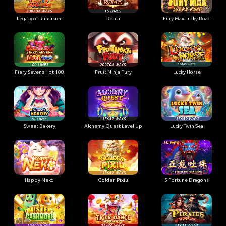
Legacy of Ramakien
Roma
Fury Max Lucky Road
Fiery Sevens Hot 100
Fruit Ninja Fury
Lucky Horse
Sweet Bakery
Alchemy Quest Level Up
Lucky Twin Sea
Happy Neko
Golden Pixiu
5 Fortune Dragons