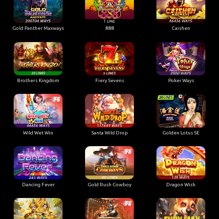
Gold Panther Maxways
888
Caishen
Brothers Kingdom
Fiery Sevens
Poker Ways
Wild Wet Win
Santa Wild Drop
Golden Lotus SE
Dancing Fever
Gold Rush Cowboy
Dragon Wish