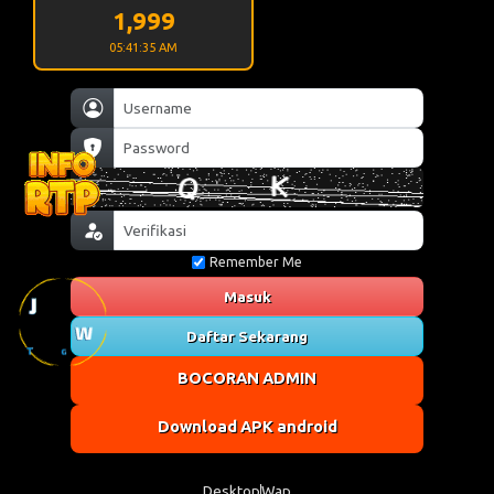
1,923
05:41:36 AM
Remember Me
Masuk
Daftar Sekarang
BOCORAN ADMIN
Download APK android
Desktop
Wap