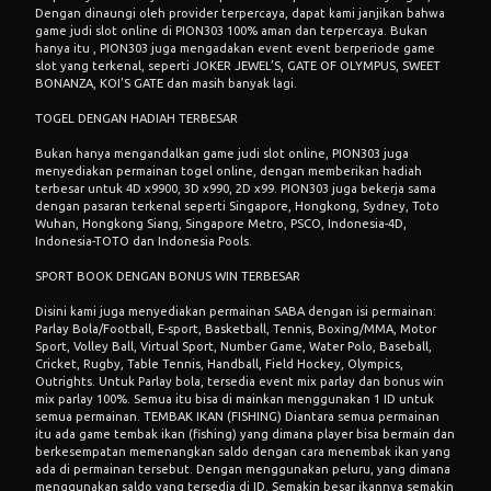
Dengan dinaungi oleh provider terpercaya, dapat kami janjikan bahwa
game judi slot online di PION303 100% aman dan terpercaya. Bukan
hanya itu , PION303 juga mengadakan event event berperiode game
slot yang terkenal, seperti JOKER JEWEL’S, GATE OF OLYMPUS, SWEET
BONANZA, KOI’S GATE dan masih banyak lagi.
TOGEL DENGAN HADIAH TERBESAR
Bukan hanya mengandalkan game judi slot online, PION303 juga
menyediakan permainan togel online, dengan memberikan hadiah
terbesar untuk 4D x9900, 3D x990, 2D x99. PION303 juga bekerja sama
dengan pasaran terkenal seperti Singapore, Hongkong, Sydney, Toto
Wuhan, Hongkong Siang, Singapore Metro, PSCO, Indonesia-4D,
Indonesia-TOTO dan Indonesia Pools.
SPORT BOOK DENGAN BONUS WIN TERBESAR
Disini kami juga menyediakan permainan SABA dengan isi permainan:
Parlay Bola/Football, E-sport, Basketball, Tennis, Boxing/MMA, Motor
Sport, Volley Ball, Virtual Sport, Number Game, Water Polo, Baseball,
Cricket, Rugby, Table Tennis, Handball, Field Hockey, Olympics,
Outrights. Untuk Parlay bola, tersedia event mix parlay dan bonus win
mix parlay 100%. Semua itu bisa di mainkan menggunakan 1 ID untuk
semua permainan. TEMBAK IKAN (FISHING) Diantara semua permainan
itu ada game tembak ikan (fishing) yang dimana player bisa bermain dan
berkesempatan memenangkan saldo dengan cara menembak ikan yang
ada di permainan tersebut. Dengan menggunakan peluru, yang dimana
menggunakan saldo yang tersedia di ID. Semakin besar ikannya semakin