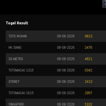
(
)
Togel Result
TOTO WUHAN
09-08-2026
9813
HK SIANG
08-08-2026
2476
SG METRO
08-08-2026
4821
TOTOMACAU 1315
08-08-2026
0342
SYDNEY
08-08-2026
2413
TOTOMACAU 1615
08-08-2026
2957
SINGAPORE
08-08-2026
5102